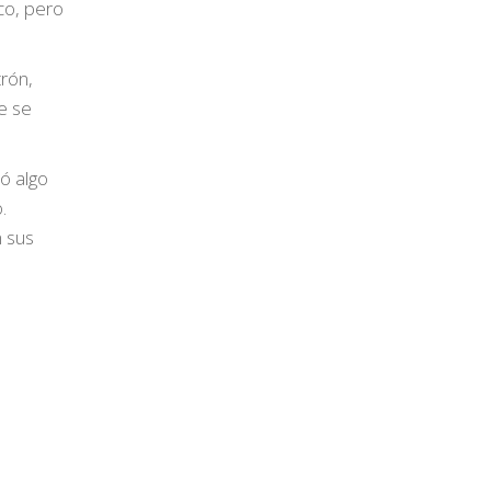
ico, pero
trón,
e se
ó algo
.
n sus