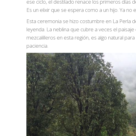
ese ciclo, el destilado renace los primeros días
Es un elixir que se espera como a un hijo. Ya no 
Esta ceremonia se hizo costumbre en La Perla de
leyenda. La neblina que cubre a veces el paisaje
mezcalilleros en esta región, es algo natural pa
paciencia.