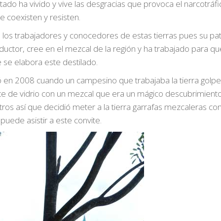
estado ha vivido y vive las desgracias que provoca el narcotráf
e coexisten y resisten.
n los trabajadores y conocedores de estas tierras pues su pa
ctor, cree en el mezcal de la región y ha trabajado para qu
 se elabora este destilado.
ó en 2008 cuando un campesino que trabajaba la tierra golpe
nte de vidrio con un mezcal que era un mágico descubrimiento
tros así que decidió meter a la tierra garrafas mezcaleras co
uede asistir a este convite.