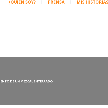
¿QUIÉN SOY?
PRENSA
MIS HISTORIA
arviajaycome.com
MIENTO DE UN MEZCAL ENTERRADO