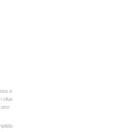
emos a
 ollas
 sino
mplido