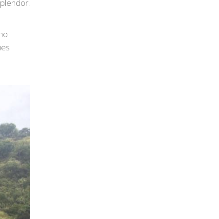
splendor.
omo
ues