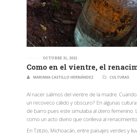
OCTUBRE 31, 2021
Como en el vientre, el renaci
MARIANA CASTILLO HERNÁNDEZ
CULTURAS
Al nacer salimos del vientre de la madre. Cuand
un recoveco cálido y obscuro? En algunas cultur
de barro pues este simulaba al útero femenino. 
como un acto divino que conlleva al renacimiento 
En Tzitzio, Michoacán, entre paisajes verdes y l