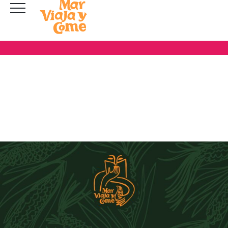
marcastillohernandez@gmail.com
contacto@marviajaycome.com